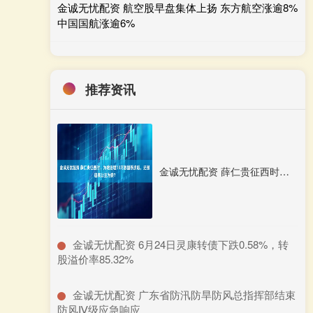
金诚无忧配资 航空股早盘集体上扬 东方航空涨逾8%
中国国航涨逾6%
推荐资讯
金诚无忧配资 薛仁贵征西时，为啥活埋13万敌国俘虏后，还强迫其公主为妾？
​金诚无忧配资 6月24日灵康转债下跌0.58%，转
股溢价率85.32%
​金诚无忧配资 广东省防汛防旱防风总指挥部结束
防风Ⅳ级应急响应