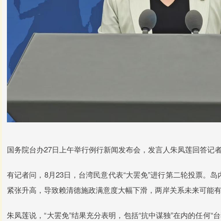
国务院台办27日上午举行例行新闻发布会，发言人朱凤莲回答记
有记者问，8月23日，台湾民意代表“大罢免”进行第二轮投票。
紧张升高，导致赖清德施政满意度大幅下滑，两岸关系未来可能
朱凤莲说，“大罢免”结果充分表明，包括“抗中谋独”在内的任何