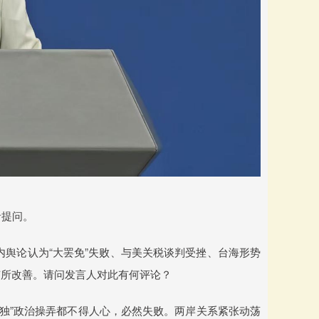
者提问。
岛内舆论认为“大罢免”失败、与美关税谈判受挫、台海形势
有所改善。请问发言人对此有何评论？
“台独”政治操弄都不得人心，必然失败。两岸关系紧张动荡