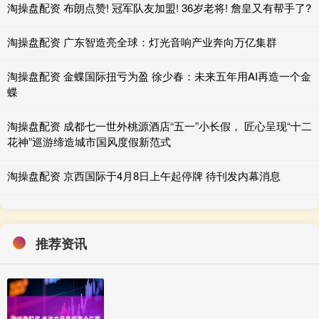
淘操盘配资 布朗点赞! 冠军队友加盟! 36岁老将! 詹皇又有帮手了?
淘操盘配资 广东智造亮全球：灯光音响产业奔向万亿集群
淘操盘配资 金蝶国际扭亏为盈 徐少春：未来五年用AI再造一个金
蝶
淘操盘配资 成都七一世外桃源酒店“五一”小长假， 匠心呈现“十二
花神”巡游缔造城市国风度假新范式
淘操盘配资 京西国际于4月8日上午起停牌 待刊发内幕消息
推荐资讯