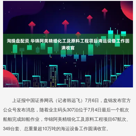
上证报中国证券网讯（记者韩远飞）7月6日，盘锦发布官方
公众号发布消息，随着业主码头307泊位于7月4日最后一个航次
船舶完成卸船作业，华锦阿美精细化工及原料工程项目67航次、
349台套、总重量超10万吨的海运设备工作圆满收官。