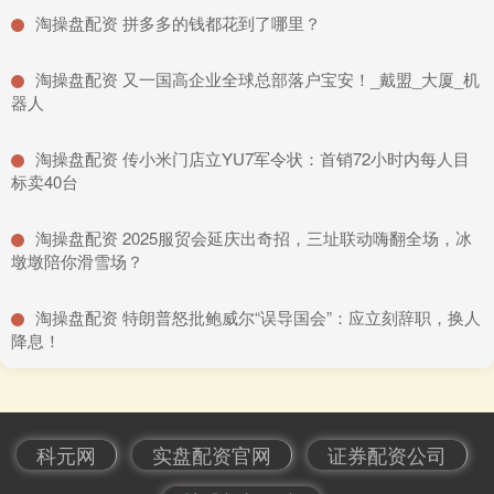
​淘操盘配资 拼多多的钱都花到了哪里？
​淘操盘配资 又一国高企业全球总部落户宝安！_戴盟_大厦_机
器人
​淘操盘配资 传小米门店立YU7军令状：首销72小时内每人目
标卖40台
​淘操盘配资 2025服贸会延庆出奇招，三址联动嗨翻全场，冰
墩墩陪你滑雪场？
​淘操盘配资 特朗普怒批鲍威尔“误导国会”：应立刻辞职，换人
降息！
科元网
实盘配资官网
证券配资公司