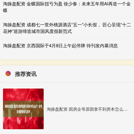
淘操盘配资 金蝶国际扭亏为盈 徐少春：未来五年用AI再造一个金
蝶
淘操盘配资 成都七一世外桃源酒店“五一”小长假， 匠心呈现“十二
花神”巡游缔造城市国风度假新范式
淘操盘配资 京西国际于4月8日上午起停牌 待刊发内幕消息
推荐资讯
淘操盘配资 因房企等原因拿不到房本怎么办？自然资源部等部门发声