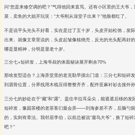
问“您是来修空调的吧？”气得他回来直骂。还有小区里的王大爷
菜，卖鱼的大姐开玩笑：“大爷刚从澡堂子出来？”他脸都红了。
不是说平头光头不好看，实在是过了五十岁，头皮开始松弛，发际
出来。就像文章里说的，头皮起皱像核桃壳，反光的光头配再好
哪是显精神，分明是显老十岁。
三分七+短碎发，上海爷叔的体面秘诀展开剩余70%
那啥发型适合？上海弄堂里的老克勒早摸出门道：三分七和短碎
到眉骨位置，分界线用木梳压得整整齐齐，配件亚麻衬衫去接外孙
三分七的妙处在于“藏”和“露”。盖住半拉耳朵尖，能遮遮后移的
短碎发，豫园茶楼的老茶客们最会弄——刘海参差不齐，后脑勺
的，实则有章法。我邻居李伯，以前总被说“遛鸟大爷”，换了短碎
吧？”