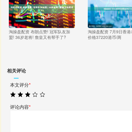
淘操盘配资 布朗点赞! 冠军队友加
淘操盘配资 7月9日香
盟! 36岁老将! 詹皇又有帮手了?
价格37220港币/两
相关评论
本文评分
*
评论内容
*