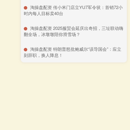
​淘操盘配资 传小米门店立YU7军令状：首销72小
时内每人目标卖40台
​淘操盘配资 2025服贸会延庆出奇招，三址联动嗨
翻全场，冰墩墩陪你滑雪场？
​淘操盘配资 特朗普怒批鲍威尔“误导国会”：应立
刻辞职，换人降息！