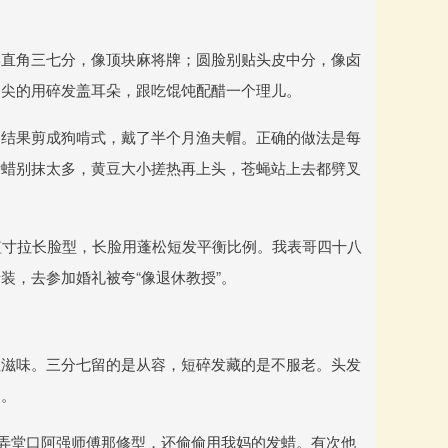
学直角三七分，像顶块麻将牌；圆脸别贴头皮中分，像卤
巴尖的用碎发盖耳朵，跟吃馄饨配醋一个理儿。
，结果剪成狗啃式，戴了半个月渔夫帽。正确的做法是每
发蜡别抹太多，黄豆大小搓热再上头，苍蝇站上去都劈叉
短寸拉长脸型，长脸用蓬松短发平衡比例。我表哥四十八
装，去参加婚礼被夸“像退休教授”。
住滋味。三分七留的是从容，短碎发藏的是不服老。头发
道。
去弄堂口阿强师傅那修型，还偷偷用我妈的发蜡。有次他