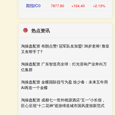
期指IC0
7877.80
+164.40
+2.13%
热点资讯
淘操盘配资 布朗点赞! 冠军队友加盟! 36岁老将! 詹皇
又有帮手了?
淘操盘配资 广东智造亮全球：灯光音响产业奔向万
亿集群
淘操盘配资 金蝶国际扭亏为盈 徐少春：未来五年用
AI再造一个金蝶
淘操盘配资 成都七一世外桃源酒店“五一”小长假，
匠心呈现“十二花神”巡游缔造城市国风度假新范式