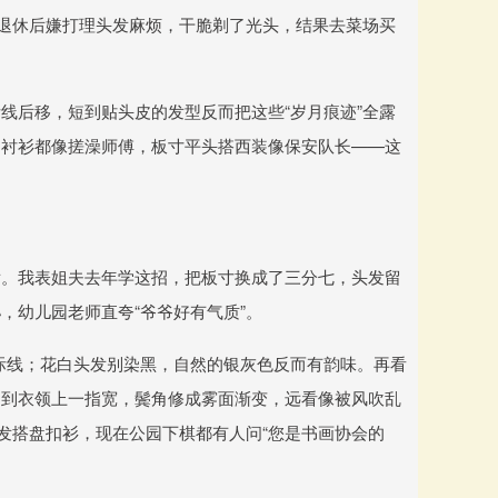
，退休后嫌打理头发麻烦，干脆剃了光头，结果去菜场买
线后移，短到贴头皮的发型反而把这些“岁月痕迹”全露
的衬衫都像搓澡师傅，板寸平头搭西装像保安队长——这
发。我表姐夫去年学这招，把板寸换成了三分七，头发留
，幼儿园老师直夸“爷爷好有气质”。
发际线；花白头发别染黑，自然的银灰色反而有韵味。再看
留到衣领上一指宽，鬓角修成雾面渐变，远看像被风吹乱
发搭盘扣衫，现在公园下棋都有人问“您是书画协会的