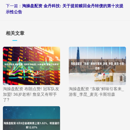
下一篇：
淘操盘配资 金丹科技: 关于提前赎回金丹转债的第十次提
示性公告
相关文章
淘操盘配资 布朗点赞! 冠军队友
淘操盘配资 “东极”鲜味引客来_
加盟! 36岁老将! 詹皇又有帮手
游客_李昆_麦克·卡斯坦森
了?