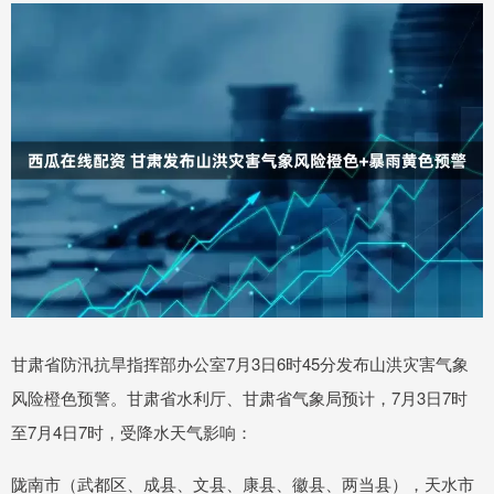
甘肃省防汛抗旱指挥部办公室7月3日6时45分发布山洪灾害气象
风险橙色预警。甘肃省水利厅、甘肃省气象局预计，7月3日7时
至7月4日7时，受降水天气影响：
陇南市（武都区、成县、文县、康县、徽县、两当县），天水市