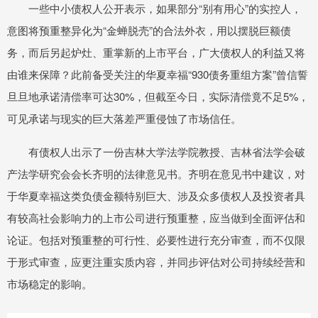
一些中小债权人公开表示，如果部分“别有用心”的实控人，
意图将预重整异化为“金蝉脱壳”的合法外衣，用以摆脱巨额债
务，而后另起炉灶、重掌新的上市平台，广大债权人的利益又将
由谁来保障？此前备受关注的华夏幸福“930债务重组方案”曾信誓
旦旦地承诺清偿率可达30%，但截至今日，实际清偿竟不足5%，
可见承诺与现实的巨大落差严重侵蚀了市场信任。
有债权人出示了一份吉林大学法学院教授、吉林省法学会破
产法学研究会会长齐明的法律意见书。齐明在意见书中建议，对
于华夏幸福这类负债金额特别巨大、涉及众多债权人及投资者具
有较高社会影响力的上市公司进行预重整，应当做到全面评估和
论证。包括对预重整的可行性、必要性进行充分审查，而不仅限
于形式审查，应更注重实质内容，并同步评估对公司持续经营和
市场稳定的影响。