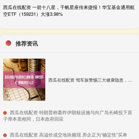
西瓜在线配资 一箭十八星，千帆星座传来捷报！华宝基金通用航
空ETF（159231）大涨3.98%
推荐资讯
西瓜在线配资 驾车族警惕三大健康隐患，座骑位置不对，腰椎将承受巨大压力
​西瓜在线配资 特朗普称轰炸伊朗核设施与向广岛长崎投下原
子弹本质相同，日本政府回应
​西瓜在线配资 高溢价成交地块频现 房企正为“确定性”买单